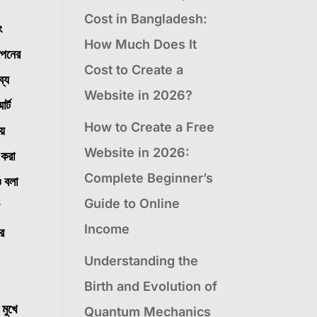
Cost in Bangladesh:
ং
How Much Does It
াপনের
Cost to Create a
ব্য
Website in 2026?
র্ট
How to Create a Free
ায়
Website in 2026:
 করা
Complete Beginner’s
ও বলা
Guide to Online
ি
Income
ের
Understanding the
Birth and Evolution of
মুখে
Quantum Mechanics