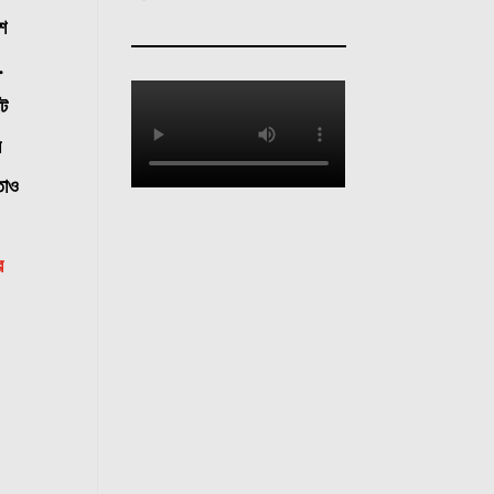
াশ
.
োট
র
তাও
র