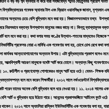
কঠিন ও বড় বড় শব্দ ব্যবহার না করে যারা সহজবোধ্য শব্দের বৈচিত্র্যময় প্রয়োগ ঘটাত
 বিশ্ববিদ্যালয়ের গবেষক অ্যানার টাল এবং ব্রিয়ান ওয়ানসিঙ্ক জানান, দৃশ্যমান এব
 তাদের অন্যদের চেয়ে বেশি বুদ্ধিমান মনে করা হয়। বিজ্ঞানসম্মতভাবে তথ্য উপস্থ
রে নিরসভাবে বক্তব্য উপস্থাপন মানুষের নজর কাড়ে না। কিন্তু ব্যাখ্যামূলক বক্ত
্মার্ট বলে মনে করা হয়। কথা বলার সময় কণ্ঠের উত্থান-পতনের মাধ্যমেও নিজেকে স্মা
িভার্সিটির প্রফেসর নোরা এ মার্ফির এক গবেষণায় বলা হয়, চোখে চোখ রেখে কথা বল
া বলা কার্যকর আন্তযোগাযোগের অন্যতম উপায়। এটা বুদ্ধিমত্তার প্রকাশ বলেও মনে
আত্মবিশ্বাসী আচরণ মানুষকে যথেষ্ট স্মার্ট করে তোলে। অন্যান্য কিছু গবেষণাতে
ে।
১০. রুচিশীল ও গ্রহণযোগ্য পোশাকেরও মানুষ স্মার্ট হয়ে ওঠে। যেমন- শিক্ষক যদ
তাসম্পন্ন বলে মনে করেন শিক্ষার্থীরা। ২০১২ সালে নর্থওয়েস্টার্ন বিশ্ববিদ্যালয়
কোট পরেন তাদের অনেক বেশি বুদ্ধিমান বলে ধরে নেওয়া হয়।
১১. ২০১৪ সালের এক
 স্মার্ট ও বুদ্ধিমান হয়ে উঠতে পারে। আনন্দের প্রকাশভঙ্গিতে স্মার্টনেস ফুটে ওঠে
থাকেন। ২০১২ সালে অ্যাংলিয়া রাস্কিন ইউনিভার্সিটির এক গবেষণায় বলা হয়, যারা 