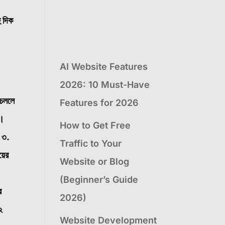
ু দিক
AI Website Features
2026: 10 Must-Have
 চললে
Features for 2026
য়।
How to Get Free
৩.
Traffic to Your
য়ের
Website or Blog
(Beginner’s Guide
র
2026)
২
Website Development