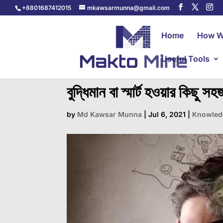
+8801687412015
mkawsarmunna@gmail.com
Home
How W
Useful Tools
বুদ্ধিমান বা স্মার্ট হওয়ার কিছু স
by
Md Kawsar Munna
|
Jul 6, 2021
|
Knowled