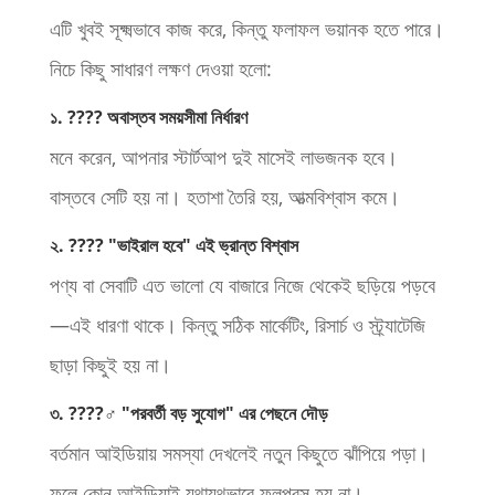
এটি খুবই সূক্ষ্মভাবে কাজ করে, কিন্তু ফলাফল ভয়ানক হতে পারে।
নিচে কিছু সাধারণ লক্ষণ দেওয়া হলো:
১. ???? অবাস্তব সময়সীমা নির্ধারণ
মনে করেন, আপনার স্টার্টআপ দুই মাসেই লাভজনক হবে।
বাস্তবে সেটি হয় না। হতাশা তৈরি হয়, আত্মবিশ্বাস কমে।
২. ???? "ভাইরাল হবে" এই ভ্রান্ত বিশ্বাস
পণ্য বা সেবাটি এত ভালো যে বাজারে নিজে থেকেই ছড়িয়ে পড়বে
—এই ধারণা থাকে। কিন্তু সঠিক মার্কেটিং, রিসার্চ ও স্ট্র্যাটেজি
ছাড়া কিছুই হয় না।
৩. ????‍♂️ "পরবর্তী বড় সুযোগ" এর পেছনে দৌড়
বর্তমান আইডিয়ায় সমস্যা দেখলেই নতুন কিছুতে ঝাঁপিয়ে পড়া।
ফলে কোন আইডিয়াই যথাযথভাবে ফলপ্রসূ হয় না।