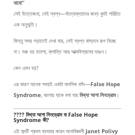
যাবে!”
সেই উত্তেজনা, সেই স্বপ্ন—উদ্যোক্তাদের জন্য খুবই পরিচিত
এক অনুভূতি।
কিন্তু সময় গড়াতেই দেখা যায়, সেই স্বপ্ন বাস্তবে রূপ নিচ্ছে
না। শুরু হয় হতাশা, ক্লান্তি আর আত্মবিশ্বাসের ভাঙন।
কেন এমন হয়?
এর কারণ অনেক সময়ই একটা মানসিক ফাঁদ—
False Hope
Syndrome
, বাংলায় যাকে বলা যায়
মিথ্যা আশা সিনড্রোম
।
???? মিথ্যা আশা সিনড্রোম বা False Hope
Syndrome কী?
এই শব্দটি প্রথম ব্যবহার করেন মনোবিজ্ঞানী
Janet Polivy